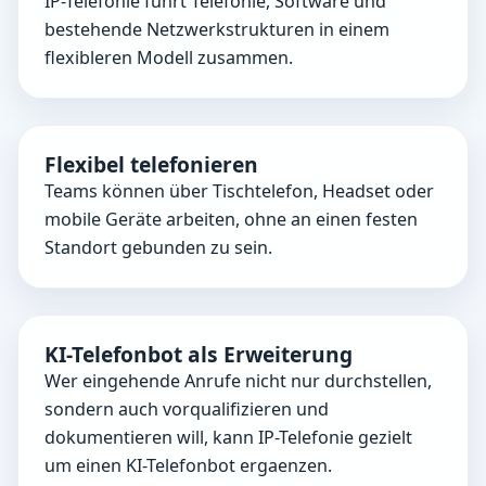
geordneter Teil des Tagesgeschäfts.
IP-Telefonie führt Telefonie, Software und
bestehende Netzwerkstrukturen in einem
Kommunikationslösungen sollen Teams entlasten
flexibleren Modell zusammen.
und Anliegen kontrolliert in den richtigen Prozess
führen.
Flexibel telefonieren
Teams können über Tischtelefon, Headset oder
mobile Geräte arbeiten, ohne an einen festen
Standort gebunden zu sein.
KI-Telefonbot als Erweiterung
Wer eingehende Anrufe nicht nur durchstellen,
sondern auch vorqualifizieren und
dokumentieren will, kann IP-Telefonie gezielt
um einen KI-Telefonbot ergaenzen.